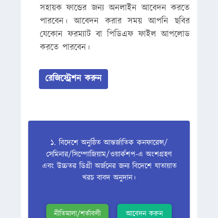
সহায়ক ফান্ডের জন্য অনলাইন আবেদন করতে
পারবেন। আবেদন করার সময় আপনি ছবির
যেকোন ফরম্যাট বা পিডিএফ ফাইল আপলোড
করতে পারবেন।
রেজিস্ট্রেশন করুন
১. বিদেশে অনুষ্ঠিত আন্তর্জাতিক কনফারেন্স/
সেমিনার/সিম্পোজিয়াম/ওয়ার্কশপ-এ অংশগ্রহণ
এবং উচ্চতর ডিগ্রী অর্জনের জন্য বিদেশে যাতায়াত
খরচ বাবদ অনুদান।
নীতিমালা/শর্তাবলী
আবেদন করুন