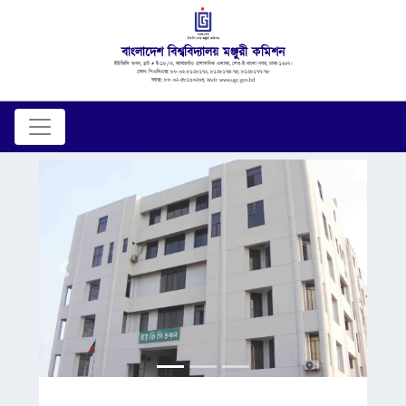
বাংলাদেশ বিশ্ববিদ্যালয় মঞ্জুরী কমিশন
ইউজিসি ভবন, প্লট # ই-১৮/এ, আগারগাঁও প্রশাসনিক এলাকা, শের-ই-বাংলা নগর, ঢাকা-১২০৭।
ফোন: পিএবিএক্স ৮৮-০২-৮১২৮১৭২, ৮১২৮১৭৪-৭৫, ৮১২৮১৭৭-৭৮
ফ্যাক্স: ৮৮-০২-৫৮১৬০২০৩, Web: www.ugc.gov.bd