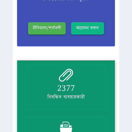
নীতিমালা/শর্তাবলী
আবেদন করুন
2377
নিবন্ধিত ব্যবহারকারী