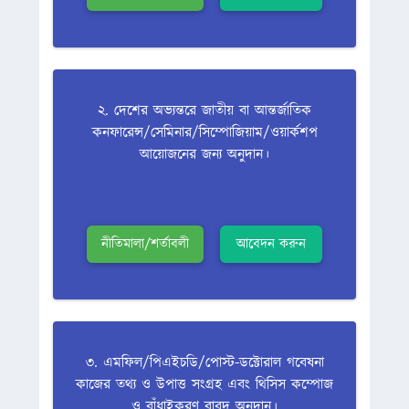
২. দেশের অভ্যন্তরে জাতীয় বা আন্তর্জাতিক
কনফারেন্স/সেমিনার/সিম্পোজিয়াম/ওয়ার্কশপ
আয়োজনের জন্য অনুদান।
নীতিমালা/শর্তাবলী
আবেদন করুন
৩. এমফিল/পিএইচডি/পোস্ট-ডক্টোরাল গবেষনা
কাজের তথ্য ও উপাত্ত সংগ্রহ এবং থিসিস কম্পোজ
ও বাঁধাইকরণ বাবদ অনুদান।